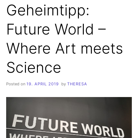
Geheimtipp:
Future World –
Where Art meets
Science
Posted on
19. APRIL 2019
by
THERESA