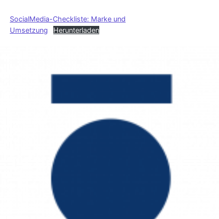
SocialMedia-Checkliste: Marke und
Umsetzung
Herunterladen