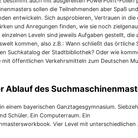
bestimmt auch mit ausgefeilten PowerPoint-Folien p
nenmasters sollen die Teilnehmenden aber Spaß un
den entwickeln. Sich ausprobieren, Vertrauen in die
ärken und Anregungen finden, wie sie noch zielgena
einzelnen Leveln sind jeweils Aufgaben gestellt, die 
swelt kommen, also z.B.: Wann schließt das örtlich
den Suchkatalog der Stadtbibliothek? Oder wie komm
e mit öffentlichen Verkehrsmitteln zum Deutschen 
der Ablauf des Suchmaschinenmast
g in einem bayerischen Ganztagesgymnasium. Siebze
nd Schüler. Ein Computerraum. Ein
mastersworkbook. Vier Level mit unterschiedlichen