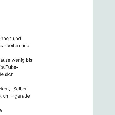
rinnen und
bearbeiten und
Hause wenig bis
YouTube-
ie sich
cken, „Selber
e, um – gerade
a