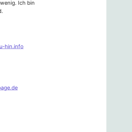
 wenig. Ich bin
d.
-hin.info
page.de