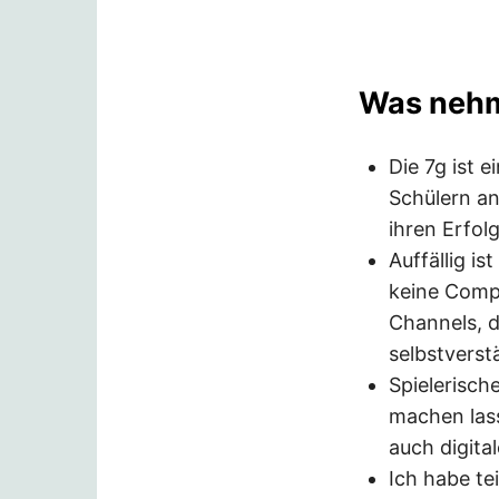
Was nehme
Die 7g ist e
Schülern an
ihren Erfol
Auffällig i
keine Comp
Channels, d
selbstverst
Spielerisch
machen lass
auch digita
Ich habe te