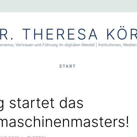
R. THERESA KÖ
rnance, Vertrauen und Führung im digitalen Wandel | Institutionen, Medi
START
g startet das
maschinenmasters!