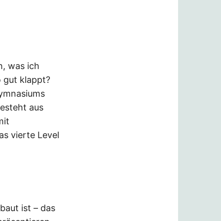
h, was ich
 gut klappt?
Gymnasiums
esteht aus
mit
s vierte Level
aut ist – das