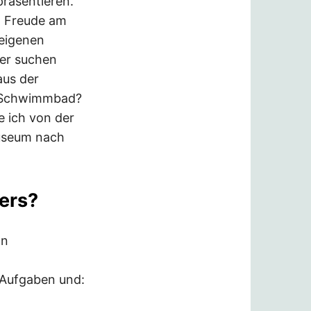
räsentieren.
d Freude am
 eigenen
uer suchen
aus der
e Schwimmbad?
e ich von der
Museum nach
ers?
hn
 Aufgaben und: