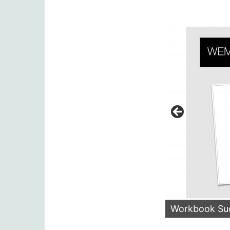
s Theresa Körner
Workbook Suchmaschinen