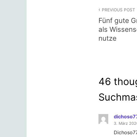
Beitragsna
PREVIOUS POST
Fünf gute 
als Wissensc
nutze
46 thou
Suchmas
dichoso7
3. März 202
Dichoso777