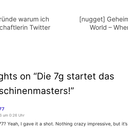
vigation
Gründe warum ich
[nugget] Geheim
haftlerin Twitter
World – Whe
ghts on “
Die 7g startet das
chinenmasters!
”
77
6 um 0:26 Uhr
? Yeah, I gave it a shot. Nothing crazy impressive, but it’s 