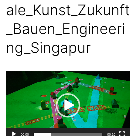
ale_Kunst_Zukunft
_Bauen_Engineeri
ng_Singapur
Video-
Player
00:00
00:10