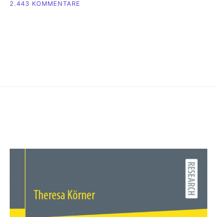
ZU
2.443 KOMMENTARE
{EASY
SOCIAL
MEDIA}
CHAT-
GPT&
CO.
FÜR
SOCIAL
MEDIA
NUTZEN?