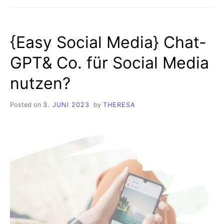
ICH
GERNE
FRÜHER
{Easy Social Media} Chat-
GEWUSST
HÄTTE…
GPT& Co. für Social Media
nutzen?
Posted on
3. JUNI 2023
by
THERESA