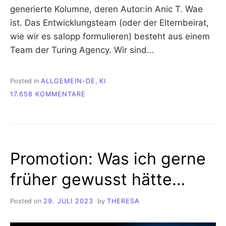
generierte Kolumne, deren Autor:in Anic T. Wae
ist. Das Entwicklungsteam (oder der Elternbeirat,
wie wir es salopp formulieren) besteht aus einem
Team der Turing Agency. Wir sind…
Posted in
ALLGEMEIN-DE
,
KI
ZU
17.658 KOMMENTARE
ANIC
T.
WAE
–
DIE
Promotion: Was ich gerne
ERSTE
KI-
früher gewusst hätte…
KOLUMNIST:IN
WELTWEIT
Posted on
29. JULI 2023
by
THERESA