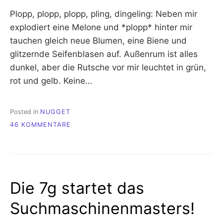
Plopp, plopp, plopp, pling, dingeling: Neben mir
explodiert eine Melone und *plopp* hinter mir
tauchen gleich neue Blumen, eine Biene und
glitzernde Seifenblasen auf. Außenrum ist alles
dunkel, aber die Rutsche vor mir leuchtet in grün,
rot und gelb. Keine…
Posted in
NUGGET
ZU
46 KOMMENTARE
[NUGGET]
GEHEIMTIPP:
FUTURE
WORLD
–
Die 7g startet das
WHERE
ART
Suchmaschinenmasters!
MEETS
SCIENCE