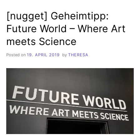
EXPERIMENTATION
WITH
[nugget] Geheimtipp:
TWITTERBOTS
AND
Future World – Where Art
COMPUTATIONAL
JOURNALISM
meets Science
Posted on
19. APRIL 2019
by
THERESA