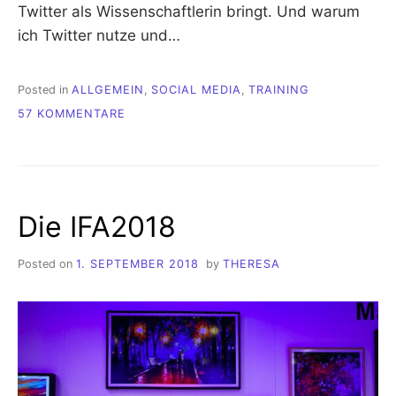
Twitter als Wissenschaftlerin bringt. Und warum
ich Twitter nutze und…
Posted in
ALLGEMEIN
,
SOCIAL MEDIA
,
TRAINING
ZU
57 KOMMENTARE
FÜNF
GUTE
GRÜNDE
WARUM
ICH
Die IFA2018
ALS
WISSENSCHAFTLERIN
TWITTER
Posted on
1. SEPTEMBER 2018
by
THERESA
NUTZE