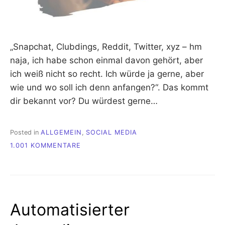
„Snapchat, Clubdings, Reddit, Twitter, xyz – hm
naja, ich habe schon einmal davon gehört, aber
ich weiß nicht so recht. Ich würde ja gerne, aber
wie und wo soll ich denn anfangen?“. Das kommt
dir bekannt vor? Du würdest gerne…
Posted in
ALLGEMEIN
,
SOCIAL MEDIA
ZU
1.001 KOMMENTARE
{EASY
SOCIAL
MEDIA}
VIER
SCHRITTE
Automatisierter
FÜR
DEN