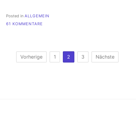
Posted in
ALLGEMEIN
ZU
61 KOMMENTARE
PREISVERLEIHUNG
ARD/ZDF
FÖRDERPREIS
FRAUEN
U.
Seitennummerierung
Vorherige
1
2
3
Nächste
MEDIENTECHNOLOGIE
der
2018
AUF
Beiträge
DER
IFA2018