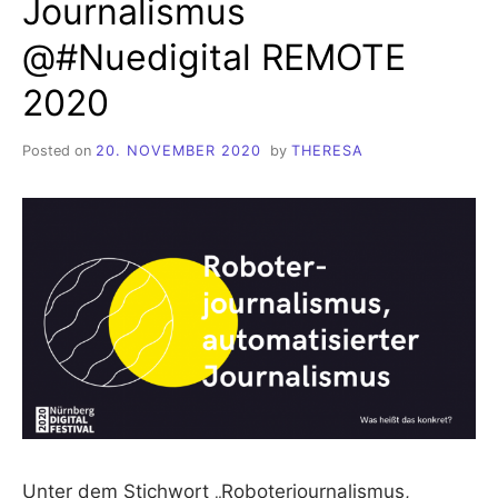
Journalismus
EINFACHEN
START
@#Nuedigital REMOTE
MIT
JEDER
2020
SOME-
PLATTFORM
Posted on
20. NOVEMBER 2020
by
THERESA
Unter dem Stichwort „Roboterjournalismus,