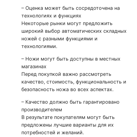
– Оценка может быть сосредоточена на
технологиях и функциях
Некоторые рынки могут предложить
широкий выбор автоматических складных
ножей с разными функциями и
технологиями.
– Ножи могут быть доступны в местных
магазинах
Перед покупкой важно рассмотреть
качество, стоимость, функциональность и
безопасность ножа во всех аспектах.
– Качество должно быть гарантировано
производителем
В результате покупателям могут быть
предложены лучшие варианты для их
потребностей и желаний.