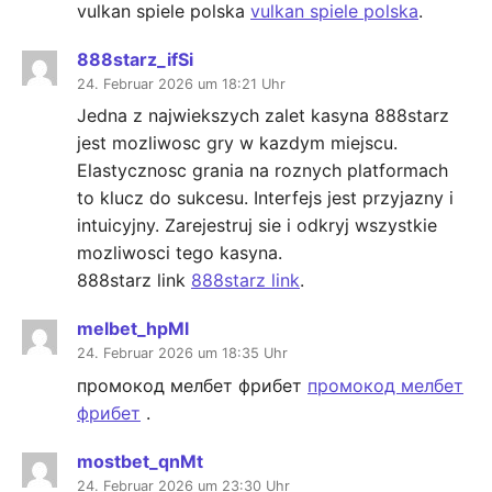
vulkan spiele polska
vulkan spiele polska
.
888starz_ifSi
24. Februar 2026 um 18:21 Uhr
Jedna z najwiekszych zalet kasyna 888starz
jest mozliwosc gry w kazdym miejscu.
Elastycznosc grania na roznych platformach
to klucz do sukcesu. Interfejs jest przyjazny i
intuicyjny. Zarejestruj sie i odkryj wszystkie
mozliwosci tego kasyna.
888starz link
888starz link
.
melbet_hpMl
24. Februar 2026 um 18:35 Uhr
промокод мелбет фрибет
промокод мелбет
фрибет
.
mostbet_qnMt
24. Februar 2026 um 23:30 Uhr