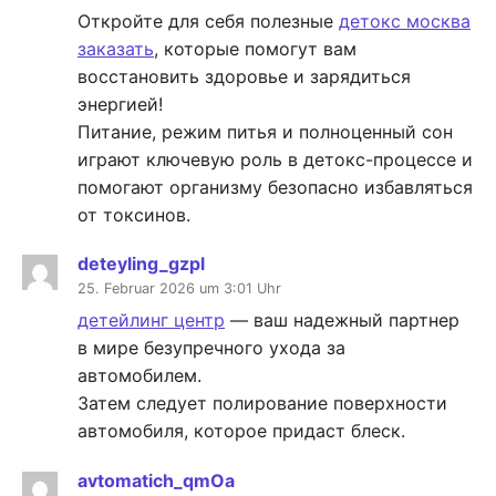
Откройте для себя полезные
детокс москва
заказать
, которые помогут вам
восстановить здоровье и зарядиться
энергией!
Питание, режим питья и полноценный сон
играют ключевую роль в детокс-процессе и
помогают организму безопасно избавляться
от токсинов.
deteyling_gzpl
25. Februar 2026 um 3:01 Uhr
детейлинг центр
— ваш надежный партнер
в мирe безупречного ухода за
автомобилем.
Затем следует полирование поверхности
автомобиля, которое придаст блеск.
avtomatich_qmOa