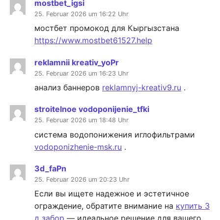
mostbet_igsi
25. Februar 2026 um 16:22 Uhr
мостбет промокод для Кыргызстана
https://www.mostbet61527.help
reklamnii kreativ_yoPr
25. Februar 2026 um 16:23 Uhr
анализ баннеров
reklamnyj-kreativ9.ru
.
stroitelnoe vodoponijenie_tfki
25. Februar 2026 um 18:48 Uhr
система водопонижения иглофильтрами
vodoponizhenie-msk.ru
.
3d_faPn
25. Februar 2026 um 20:23 Uhr
Если вы ищете надежное и эстетичное
ограждение, обратите внимание на
купить 3
д забор
— идеальное решение для вашего