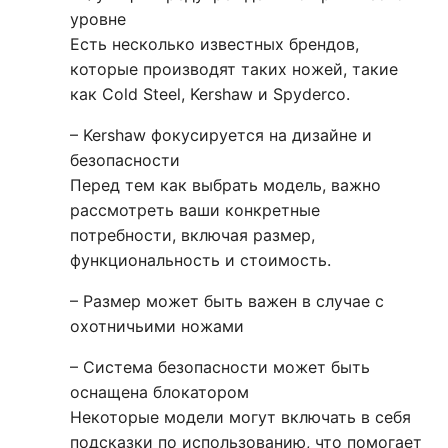
уровне
Есть несколько известных брендов,
которые производят таких ножей, такие
как Cold Steel, Kershaw и Spyderco.
– Kershaw фокусируется на дизайне и
безопасности
Перед тем как выбрать модель, важно
рассмотреть ваши конкретные
потребности, включая размер,
функциональность и стоимость.
– Размер может быть важен в случае с
охотничьими ножами
– Система безопасности может быть
оснащена блокатором
Некоторые модели могут включать в себя
подсказки по использованию, что помогает