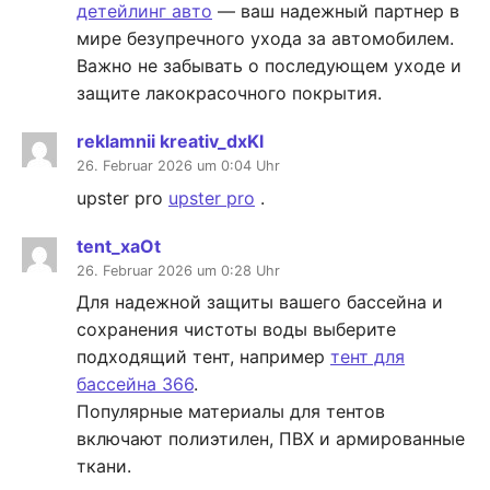
детейлинг авто
— ваш надежный партнер в
мирe безупречного ухода за автомобилем.
Важно не забывать о последующем уходе и
защите лакокрасочного покрытия.
reklamnii kreativ_dxKl
26. Februar 2026 um 0:04 Uhr
upster pro
upster pro
.
tent_xaOt
26. Februar 2026 um 0:28 Uhr
Для надежной защиты вашего бассейна и
сохранения чистоты воды выберите
подходящий тент, например
тент для
бассейна 366
.
Популярные материалы для тентов
включают полиэтилен, ПВХ и армированные
ткани.